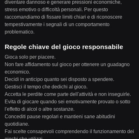
diventare dannoso e generare pressioni economiche,
stress emotivo o difficoltà personali. Per questo
raccomandiamo di fissare limiti chiari e di riconoscere
tempestivamente i segnali di un comportamento
problematico.
Regole chiave del gioco responsabile
Gioca solo per piacere.
Non fare affidamento sul gioco per ottenere un guadagno
economico.
Decidi in anticipo quanto sei disposto a spendere.
Gestisci il tempo che dedichi al gioco.
Accetta le perdite come parte dell'attività e non inseguirle.
Evita di giocare quando sei emotivamente provato o sotto
l'effetto di alcol o altre sostanze.
Concediti pause regolari e mantieni sane abitudini
quotidiane.
Fai scelte consapevoli comprendendo il funzionamento dei
giochi che utilizzi.